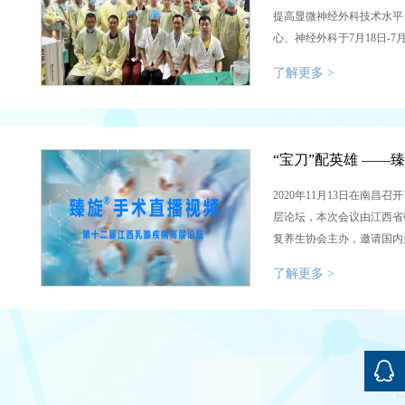
提高显微神经外科技术水平
心、神经外科于7月18日-7
届武汉大学中南医院显微神
了解更多 >
培训班秉承“长期化、精品
上线下相结合模式，学员们
交流，与国内专家教授面对
点。...
2020年11月13日在南昌
层论坛，本次会议由江西省
复养生协会主办，邀请国内
癌的筛查、精准诊疗、外科
了解更多 >
专题讲座，努力提高医护人
识和水平，共为患者谋福祉。.