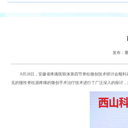
发布：
8月28日，安徽省疼痛医联体第四节脊柱微创技术研讨会顺
见的慢性脊柱源疼痛的微创手术治疗技术进行了广泛深入的探讨，